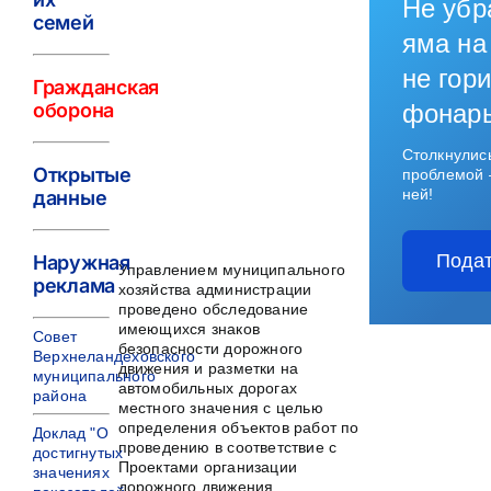
Не убр
семей
яма на
не гори
Гражданская
оборона
фонар
Столкнулис
Открытые
проблемой 
ней!
данные
Подат
Наружная
Управлением муниципального
реклама
хозяйства администрации
проведено обследование
имеющихся знаков
Совет
безопасности дорожного
Верхнеландеховского
движения и разметки на
муниципального
автомобильных дорогах
района
местного значения с целью
определения объектов работ по
Доклад "О
проведению в соответствие с
достигнутых
Проектами организации
значениях
дорожного движения.