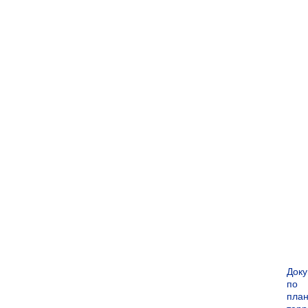
Док
по
пла