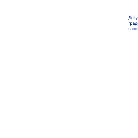
Док
град
зон