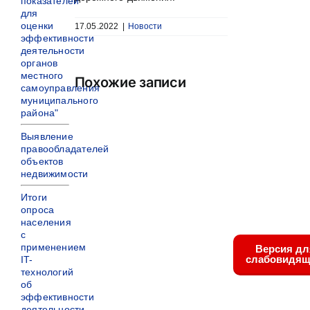
показателей
для
оценки
17.05.2022
|
Новости
эффективности
деятельности
органов
местного
Похожие записи
самоуправления
муниципального
района"
Выявление
правообладателей
объектов
недвижимости
Итоги
опроса
населения
с
применением
Версия дл
слабовидящ
IT-
технологий
об
эффективности
деятельности