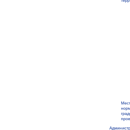
терр
Мес
нор
град
прое
Админист