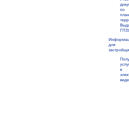
док
по
пла
терр
Выд
ГПЗ
Информа
для
застройщи
Пол
услу
в
эле
вид