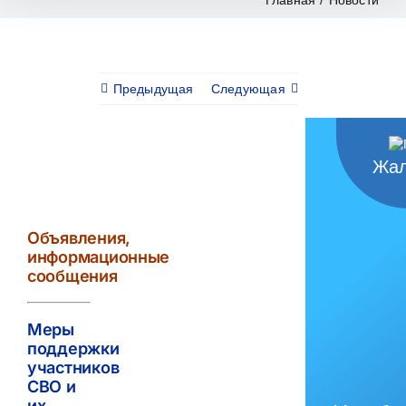
Предыдущая
Следующая
Жал
View
Larger
Image
Объявления,
информационные
сообщения
Меры
поддержки
участников
СВО и
их