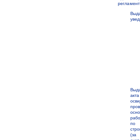
регламен
Выд
уве
Выд
акта
осви
про
осн
рабо
по
стро
(за