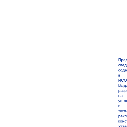
Пре
све
сод
в
ИСО
Выд
раз
на
уста
и
экс
рек
конс
Утв