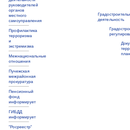
руководителей
органов
Градостроитель
местного
деятельность
самоуправления
Градостро
Профилактика
регулиров
терроризма
и
Док
экстремизма
терр
пла
Межнациональные
отношения
Пучежская
межрайонная
прокуратура
Пенсионный
фонд
информирует
ГИБДД
информирует
"Росреестр"