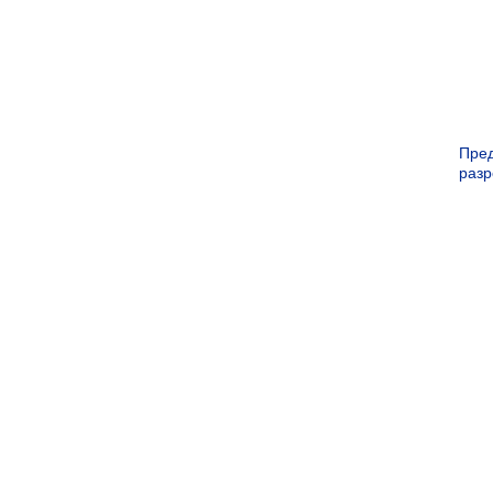
Пре
раз