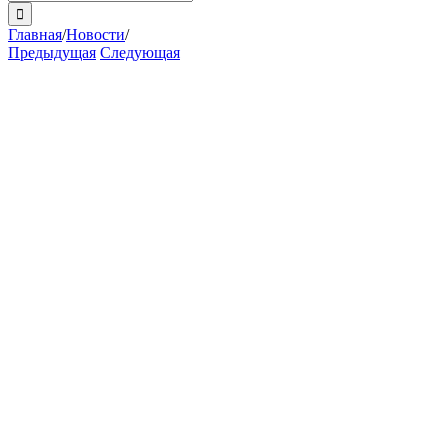
поиска:
Главная
/
Новости
/
Предыдущая
Следующая
View
Larger
Image