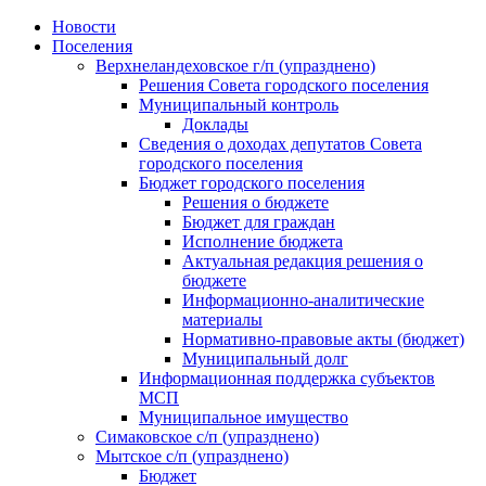
Skip
Новости
to
Поселения
content
Верхнеландеховское г/п (упразднено)
Решения Совета городского поселения
Муниципальный контроль
Доклады
Сведения о доходах депутатов Совета
городского поселения
Бюджет городского поселения
Решения о бюджете
Бюджет для граждан
Исполнение бюджета
Актуальная редакция решения о
бюджете
Информационно-аналитические
материалы
Нормативно-правовые акты (бюджет)
Муниципальный долг
Информационная поддержка субъектов
МСП
Муниципальное имущество
Симаковское с/п (упразднено)
Мытское с/п (упразднено)
Бюджет