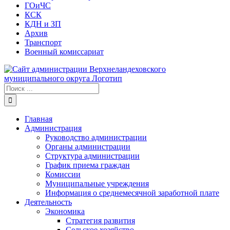
ГОиЧС
КСК
КДН и ЗП
Архив
Транспорт
Военный комиссариат
Результат
поиска:
Главная
Администрация
Руководство администрации
Органы администрации
Структура администрации
График приема граждан
Комиссии
Муниципальные учреждения
Информация о среднемесячной заработной плате
Деятельность
Экономика
Стратегия развития
Сельское хозяйство