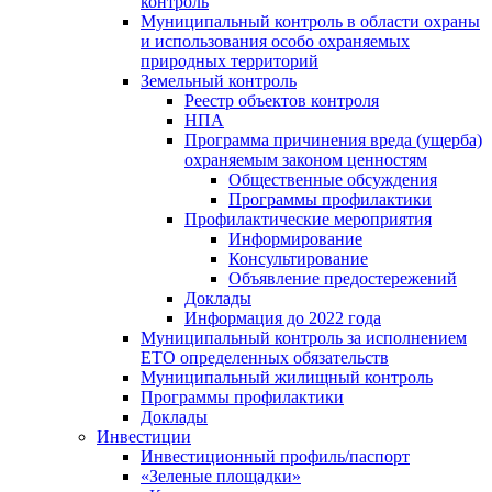
контроль
Муниципальный контроль в области охраны
и использования особо охраняемых
природных территорий
Земельный контроль
Реестр объектов контроля
НПА
Программа причинения вреда (ущерба)
охраняемым законом ценностям
Общественные обсуждения
Программы профилактики
Профилактические мероприятия
Информирование
Консультирование
Объявление предостережений
Доклады
Информация до 2022 года
Муниципальный контроль за исполнением
ЕТО определенных обязательств
Муниципальный жилищный контроль
Программы профилактики
Доклады
Инвестиции
Инвестиционный профиль/паспорт
«Зеленые площадки»