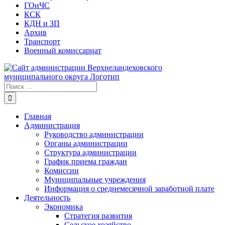
ГОиЧС
КСК
КДН и ЗП
Архив
Транспорт
Военный комиссариат
Результат
поиска:
Главная
Администрация
Руководство администрации
Органы администрации
Структура администрации
График приема граждан
Комиссии
Муниципальные учреждения
Информация о среднемесячной заработной плате
Деятельность
Экономика
Стратегия развития
Сельское хозяйство