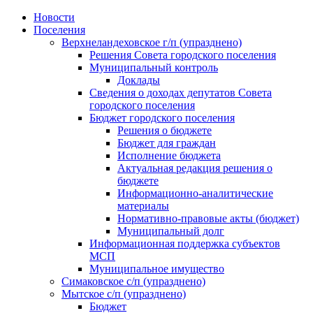
Skip
Новости
to
Поселения
content
Верхнеландеховское г/п (упразднено)
Решения Совета городского поселения
Муниципальный контроль
Доклады
Сведения о доходах депутатов Совета
городского поселения
Бюджет городского поселения
Решения о бюджете
Бюджет для граждан
Исполнение бюджета
Актуальная редакция решения о
бюджете
Информационно-аналитические
материалы
Нормативно-правовые акты (бюджет)
Муниципальный долг
Информационная поддержка субъектов
МСП
Муниципальное имущество
Симаковское с/п (упразднено)
Мытское с/п (упразднено)
Бюджет