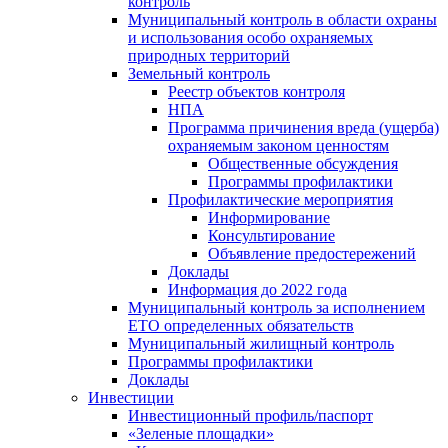
контроль
Муниципальный контроль в области охраны
и использования особо охраняемых
природных территорий
Земельный контроль
Реестр объектов контроля
НПА
Программа причинения вреда (ущерба)
охраняемым законом ценностям
Общественные обсуждения
Программы профилактики
Профилактические мероприятия
Информирование
Консультирование
Объявление предостережений
Доклады
Информация до 2022 года
Муниципальный контроль за исполнением
ЕТО определенных обязательств
Муниципальный жилищный контроль
Программы профилактики
Доклады
Инвестиции
Инвестиционный профиль/паспорт
«Зеленые площадки»