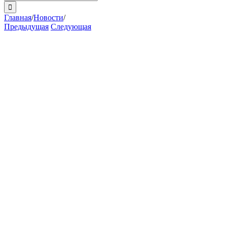
поиска:
Главная
/
Новости
/
Предыдущая
Следующая
View
Larger
Image