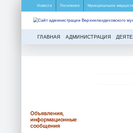
Skip
Новости
Поселения
Муниципальное имущест
to
content
ГЛАВНАЯ
АДМИНИСТРАЦИЯ
ДЕЯТЕ
View
Larger
Объявления,
Image
информационные
сообщения