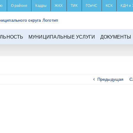
во
О районе
Кадры
ЖКХ
ТИК
ГОиЧС
КСК
КДН и 
ЛЬНОСТЬ
МУНИЦИПАЛЬНЫЕ УСЛУГИ
ДОКУМЕНТЫ
Предыдущая
С