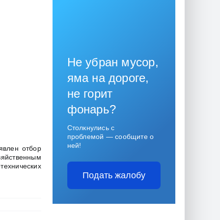
Не убран мусор,
яма на дороге,
не горит
фонарь?
Столкнулись с
проблемой — сообщите о
ней!
явлен отбор
йственным
ехнических
Подать жалобу