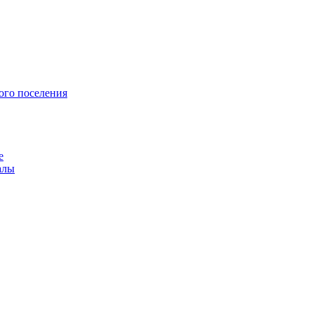
ого поселения
е
алы