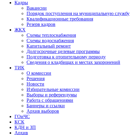
Кадры
Вакансии
Порядок поступления на муниципальную службу
Квалификационные требования
Резерв кадров
ЖКХ
Схемы теплоснабжения
Схемы водоснабжения
Капитальный ремонт
Долгосрочные целевые программы
Подготовка к отопительному периоду
Сведения о кладбищах и местах захоронений
ТИК
О комиссии
Решения
Новости
Избирательные комиссии
Выборы и референдумы
Работа с обращениями
Баннеры и ссылки
Архив выборов
ГОиЧС
КСК
КДН и ЗП
Архив