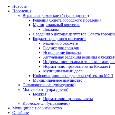
Skip
Новости
to
Поселения
content
Верхнеландеховское г/п (упразднено)
Решения Совета городского поселения
Муниципальный контроль
Доклады
Сведения о доходах депутатов Совета городск
Бюджет городского поселения
Решения о бюджете
Бюджет для граждан
Исполнение бюджета
Актуальная редакция решения о бюджет
Информационно-аналитические матери
Нормативно-правовые акты (бюджет)
Муниципальный долг
Информационная поддержка субъектов МСП
Муниципальное имущество
Симаковское с/п (упразднено)
Мытское с/п (упразднено)
Бюджет
Нормативно-правовые акты
Кромское с/п (упразднено)
Муниципальное имущество
О районе