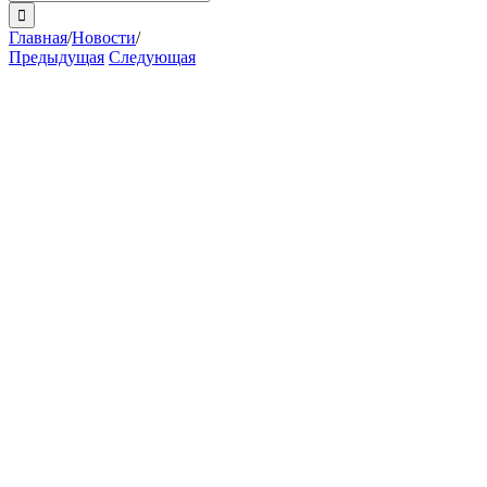
поиска:
Главная
/
Новости
/
Предыдущая
Следующая
View
Larger
Image