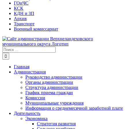
ГОиЧС
КСК
КДН и ЗП
Архив
Транспорт
Военный комиссариат
Результат
поиска:
Главная
Администрация
Руководство администрации
Органы администрации
Структура администрации
График приема граждан
Комиссии
Муниципальные учреждения
Информация о среднемесячной заработной плате
Деятельность
Экономика
Стратегия развития
Сельское хозяйство