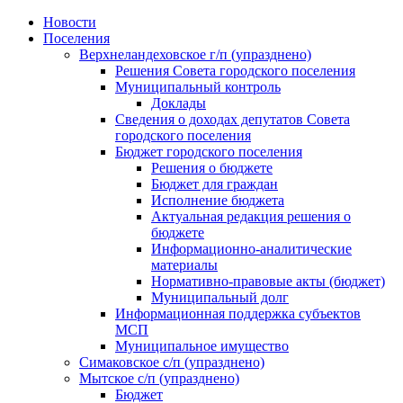
Skip
Новости
to
Поселения
content
Верхнеландеховское г/п (упразднено)
Решения Совета городского поселения
Муниципальный контроль
Доклады
Сведения о доходах депутатов Совета
городского поселения
Бюджет городского поселения
Решения о бюджете
Бюджет для граждан
Исполнение бюджета
Актуальная редакция решения о
бюджете
Информационно-аналитические
материалы
Нормативно-правовые акты (бюджет)
Муниципальный долг
Информационная поддержка субъектов
МСП
Муниципальное имущество
Симаковское с/п (упразднено)
Мытское с/п (упразднено)
Бюджет