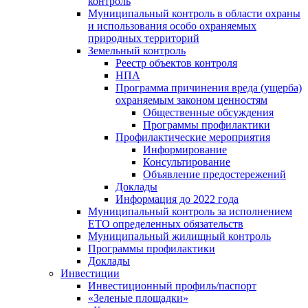
контроль
Муниципальный контроль в области охраны
и использования особо охраняемых
природных территорий
Земельный контроль
Реестр объектов контроля
НПА
Программа причинения вреда (ущерба)
охраняемым законом ценностям
Общественные обсуждения
Программы профилактики
Профилактические мероприятия
Информирование
Консультирование
Объявление предостережений
Доклады
Информация до 2022 года
Муниципальный контроль за исполнением
ЕТО определенных обязательств
Муниципальный жилищный контроль
Программы профилактики
Доклады
Инвестиции
Инвестиционный профиль/паспорт
«Зеленые площадки»