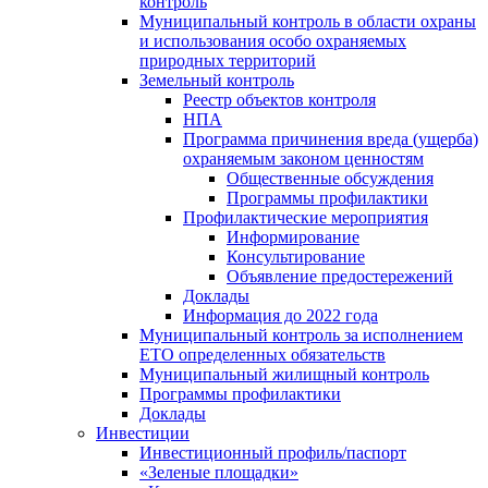
контроль
Муниципальный контроль в области охраны
и использования особо охраняемых
природных территорий
Земельный контроль
Реестр объектов контроля
НПА
Программа причинения вреда (ущерба)
охраняемым законом ценностям
Общественные обсуждения
Программы профилактики
Профилактические мероприятия
Информирование
Консультирование
Объявление предостережений
Доклады
Информация до 2022 года
Муниципальный контроль за исполнением
ЕТО определенных обязательств
Муниципальный жилищный контроль
Программы профилактики
Доклады
Инвестиции
Инвестиционный профиль/паспорт
«Зеленые площадки»