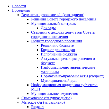
Skip
Новости
to
Поселения
content
Верхнеландеховское г/п (упразднено)
Решения Совета городского поселения
Муниципальный контроль
Доклады
Сведения о доходах депутатов Совета
городского поселения
Бюджет городского поселения
Решения о бюджете
Бюджет для граждан
Исполнение бюджета
Актуальная редакция решения о
бюджете
Информационно-аналитические
материалы
Нормативно-правовые акты (бюджет)
Муниципальный долг
Информационная поддержка субъектов
МСП
Муниципальное имущество
Симаковское с/п (упразднено)
Мытское с/п (упразднено)
Бюджет