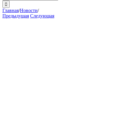
поиска:
Главная
/
Новости
/
Предыдущая
Следующая
View
Larger
Image