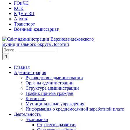
ГОиЧС
КСК
КДН и ЗП
Архив
Транспорт
Военный комиссариат
Результат
поиска:
Главная
Администрация
Руководство администрации
Органы администрации
Структура администрации
График приема граждан
Комиссии
Муниципальные учреждения
Информация о среднемесячной заработной плате
Деятельность
Экономика
Стратегия развития
Сельское хозяйство