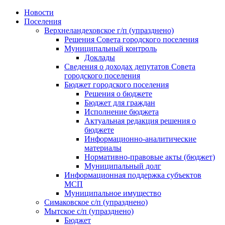
Skip
Новости
to
Поселения
content
Верхнеландеховское г/п (упразднено)
Решения Совета городского поселения
Муниципальный контроль
Доклады
Сведения о доходах депутатов Совета
городского поселения
Бюджет городского поселения
Решения о бюджете
Бюджет для граждан
Исполнение бюджета
Актуальная редакция решения о
бюджете
Информационно-аналитические
материалы
Нормативно-правовые акты (бюджет)
Муниципальный долг
Информационная поддержка субъектов
МСП
Муниципальное имущество
Симаковское с/п (упразднено)
Мытское с/п (упразднено)
Бюджет