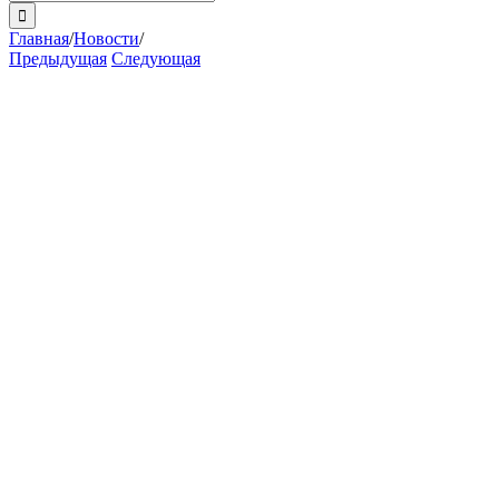
поиска:
Главная
/
Новости
/
Предыдущая
Следующая
View
Larger
Image