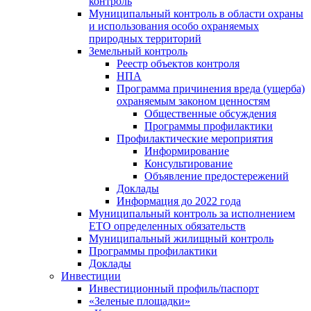
контроль
Муниципальный контроль в области охраны
и использования особо охраняемых
природных территорий
Земельный контроль
Реестр объектов контроля
НПА
Программа причинения вреда (ущерба)
охраняемым законом ценностям
Общественные обсуждения
Программы профилактики
Профилактические мероприятия
Информирование
Консультирование
Объявление предостережений
Доклады
Информация до 2022 года
Муниципальный контроль за исполнением
ЕТО определенных обязательств
Муниципальный жилищный контроль
Программы профилактики
Доклады
Инвестиции
Инвестиционный профиль/паспорт
«Зеленые площадки»