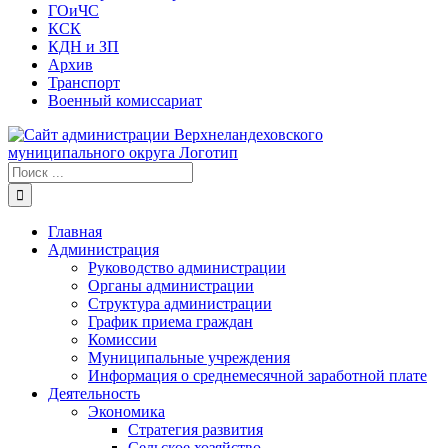
ГОиЧС
КСК
КДН и ЗП
Архив
Транспорт
Военный комиссариат
Результат
поиска:
Главная
Администрация
Руководство администрации
Органы администрации
Структура администрации
График приема граждан
Комиссии
Муниципальные учреждения
Информация о среднемесячной заработной плате
Деятельность
Экономика
Стратегия развития
Сельское хозяйство