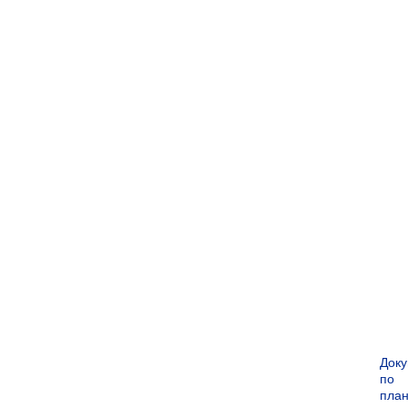
Док
по
пла