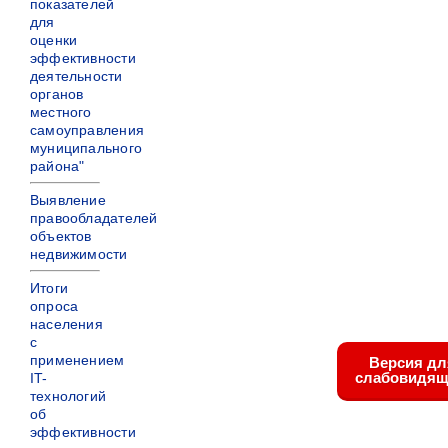
показателей
для
оценки
эффективности
деятельности
органов
местного
самоуправления
муниципального
района"
Выявление
правообладателей
объектов
недвижимости
Итоги
опроса
населения
с
применением
Версия дл
слабовидящ
IT-
технологий
об
эффективности