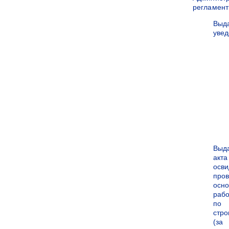
регламен
Выд
уве
Выд
акта
осви
про
осн
рабо
по
стро
(за