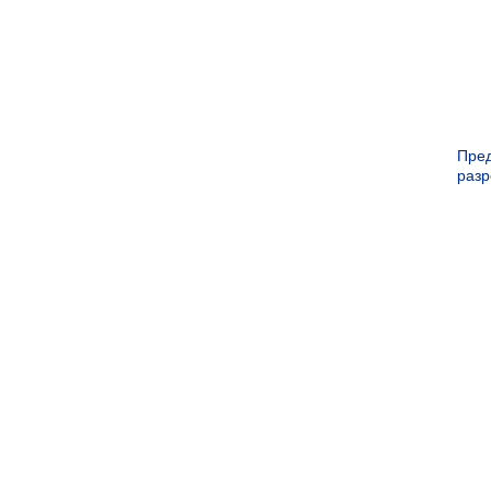
Пре
раз