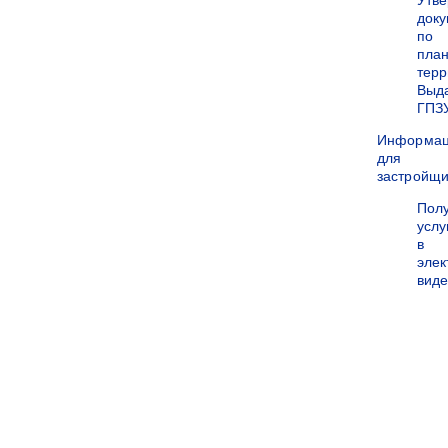
Утв
док
по
пла
терр
Выд
ГПЗ
Информа
для
застройщи
Пол
услу
в
эле
вид