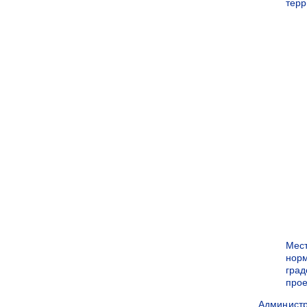
терр
Мес
нор
град
прое
Админист