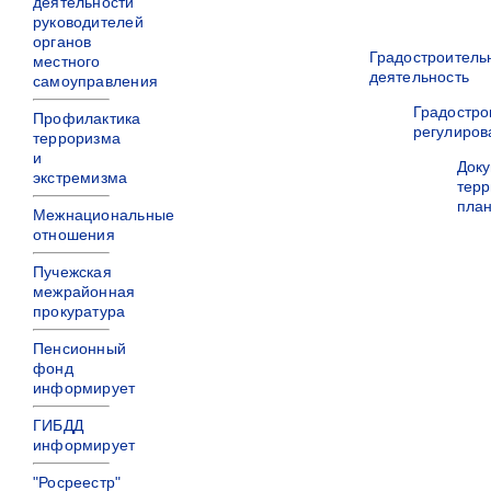
деятельности
руководителей
органов
Градостроитель
местного
деятельность
самоуправления
Градостро
Профилактика
регулиров
терроризма
и
Док
экстремизма
терр
пла
Межнациональные
отношения
Пучежская
межрайонная
прокуратура
Пенсионный
фонд
информирует
ГИБДД
информирует
"Росреестр"