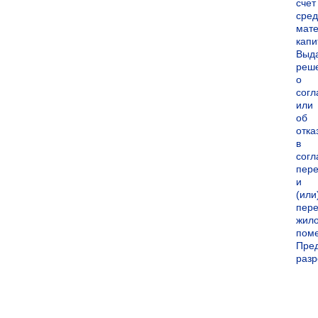
счет
сред
мате
капи
Выд
реш
о
согл
или
об
отка
в
согл
пер
и
(или
пере
жил
пом
Пре
раз