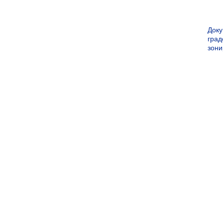
Док
град
зон