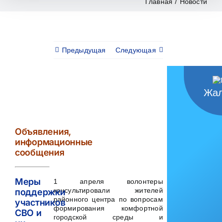
Главная
/
Новости
Предыдущая
Следующая
Жал
View
Larger
Image
Объявления,
информационные
сообщения
Меры
1 апреля волонтеры
консультировали жителей
поддержки
районного центра по вопросам
участников
формирования комфортной
СВО и
городской среды и