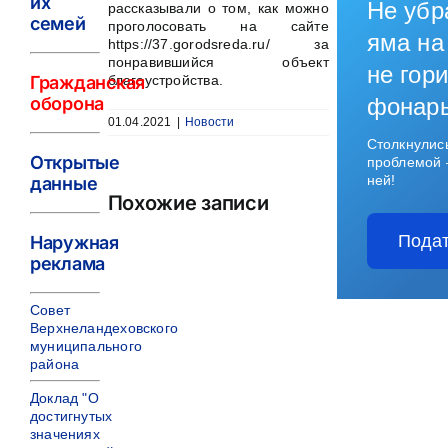
их
Не убр
рассказывали о том, как можно
семей
проголосовать на сайте
яма на
https://37.gorodsreda.ru/ за
понравившийся объект
не гори
благоустройства.
Гражданская
оборона
фонар
01.04.2021
|
Новости
Столкнулис
Открытые
проблемой 
ней!
данные
Похожие записи
Подат
Наружная
реклама
Совет
Верхнеландеховского
муниципального
района
Доклад "О
достигнутых
значениях