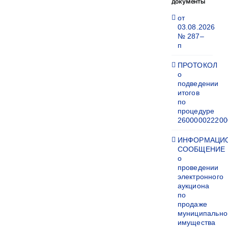
документы
от
03.08.2026
№ 287–
п
ПРОТОКОЛ
о
подведении
итогов
по
процедуре
260000022200
ИНФОРМАЦИ
СООБЩЕНИЕ
о
проведении
электронного
аукциона
по
продаже
муниципально
имущества