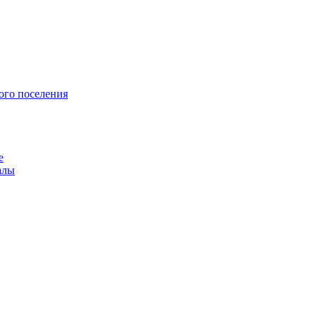
ого поселения
е
алы