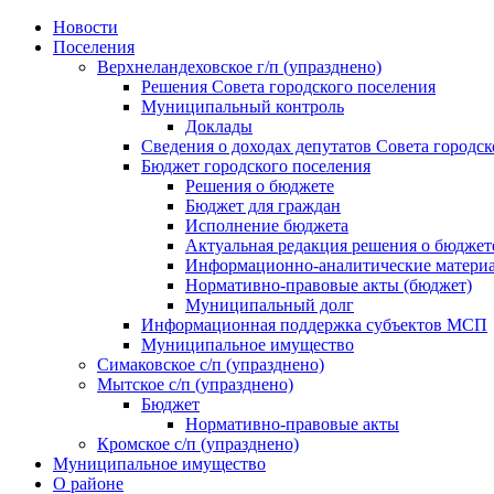
Skip
Новости
to
Поселения
content
Верхнеландеховское г/п (упразднено)
Решения Совета городского поселения
Муниципальный контроль
Доклады
Сведения о доходах депутатов Совета городск
Бюджет городского поселения
Решения о бюджете
Бюджет для граждан
Исполнение бюджета
Актуальная редакция решения о бюджет
Информационно-аналитические матери
Нормативно-правовые акты (бюджет)
Муниципальный долг
Информационная поддержка субъектов МСП
Муниципальное имущество
Симаковское с/п (упразднено)
Мытское с/п (упразднено)
Бюджет
Нормативно-правовые акты
Кромское с/п (упразднено)
Муниципальное имущество
О районе