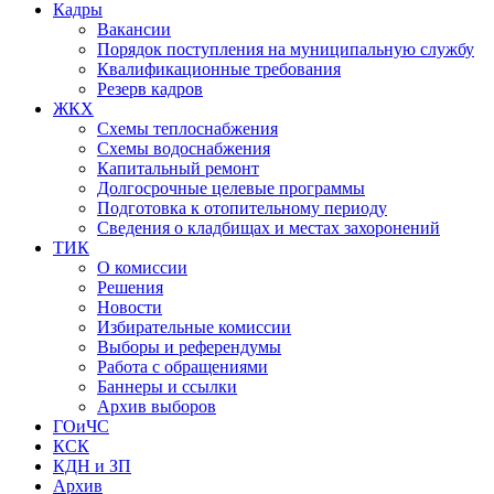
Кадры
Вакансии
Порядок поступления на муниципальную службу
Квалификационные требования
Резерв кадров
ЖКХ
Схемы теплоснабжения
Схемы водоснабжения
Капитальный ремонт
Долгосрочные целевые программы
Подготовка к отопительному периоду
Сведения о кладбищах и местах захоронений
ТИК
О комиссии
Решения
Новости
Избирательные комиссии
Выборы и референдумы
Работа с обращениями
Баннеры и ссылки
Архив выборов
ГОиЧС
КСК
КДН и ЗП
Архив