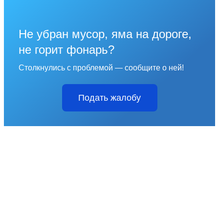
Не убран мусор, яма на дороге,
не горит фонарь?
Столкнулись с проблемой — сообщите о ней!
Подать жалобу