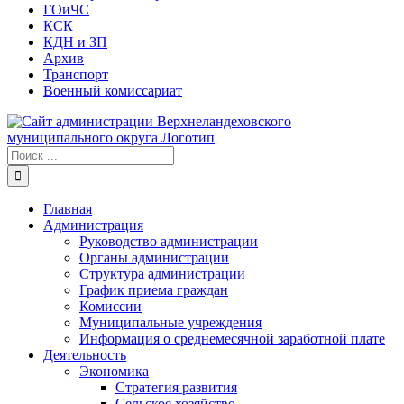
ГОиЧС
КСК
КДН и ЗП
Архив
Транспорт
Военный комиссариат
Результат
поиска:
Главная
Администрация
Руководство администрации
Органы администрации
Структура администрации
График приема граждан
Комиссии
Муниципальные учреждения
Информация о среднемесячной заработной плате
Деятельность
Экономика
Стратегия развития
Сельское хозяйство