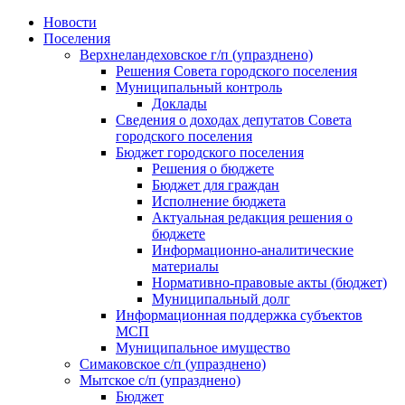
Skip
Новости
to
Поселения
content
Верхнеландеховское г/п (упразднено)
Решения Совета городского поселения
Муниципальный контроль
Доклады
Сведения о доходах депутатов Совета
городского поселения
Бюджет городского поселения
Решения о бюджете
Бюджет для граждан
Исполнение бюджета
Актуальная редакция решения о
бюджете
Информационно-аналитические
материалы
Нормативно-правовые акты (бюджет)
Муниципальный долг
Информационная поддержка субъектов
МСП
Муниципальное имущество
Симаковское с/п (упразднено)
Мытское с/п (упразднено)
Бюджет