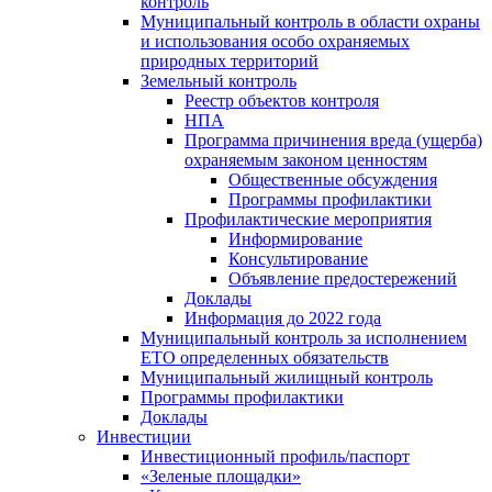
контроль
Муниципальный контроль в области охраны
и использования особо охраняемых
природных территорий
Земельный контроль
Реестр объектов контроля
НПА
Программа причинения вреда (ущерба)
охраняемым законом ценностям
Общественные обсуждения
Программы профилактики
Профилактические мероприятия
Информирование
Консультирование
Объявление предостережений
Доклады
Информация до 2022 года
Муниципальный контроль за исполнением
ЕТО определенных обязательств
Муниципальный жилищный контроль
Программы профилактики
Доклады
Инвестиции
Инвестиционный профиль/паспорт
«Зеленые площадки»