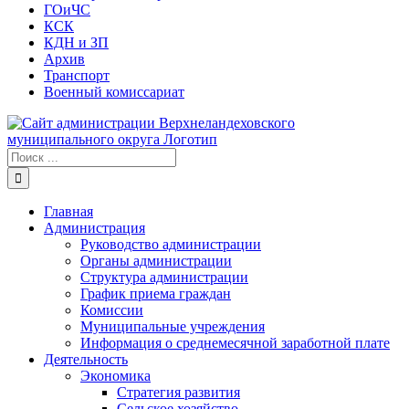
ГОиЧС
КСК
КДН и ЗП
Архив
Транспорт
Военный комиссариат
Результат
поиска:
Главная
Администрация
Руководство администрации
Органы администрации
Структура администрации
График приема граждан
Комиссии
Муниципальные учреждения
Информация о среднемесячной заработной плате
Деятельность
Экономика
Стратегия развития
Сельское хозяйство