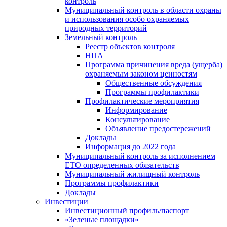
контроль
Муниципальный контроль в области охраны
и использования особо охраняемых
природных территорий
Земельный контроль
Реестр объектов контроля
НПА
Программа причинения вреда (ущерба)
охраняемым законом ценностям
Общественные обсуждения
Программы профилактики
Профилактические мероприятия
Информирование
Консультирование
Объявление предостережений
Доклады
Информация до 2022 года
Муниципальный контроль за исполнением
ЕТО определенных обязательств
Муниципальный жилищный контроль
Программы профилактики
Доклады
Инвестиции
Инвестиционный профиль/паспорт
«Зеленые площадки»