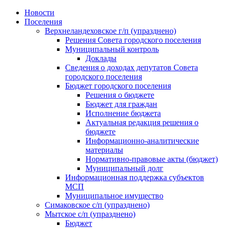
Skip
Новости
to
Поселения
content
Верхнеландеховское г/п (упразднено)
Решения Совета городского поселения
Муниципальный контроль
Доклады
Сведения о доходах депутатов Совета
городского поселения
Бюджет городского поселения
Решения о бюджете
Бюджет для граждан
Исполнение бюджета
Актуальная редакция решения о
бюджете
Информационно-аналитические
материалы
Нормативно-правовые акты (бюджет)
Муниципальный долг
Информационная поддержка субъектов
МСП
Муниципальное имущество
Симаковское с/п (упразднено)
Мытское с/п (упразднено)
Бюджет