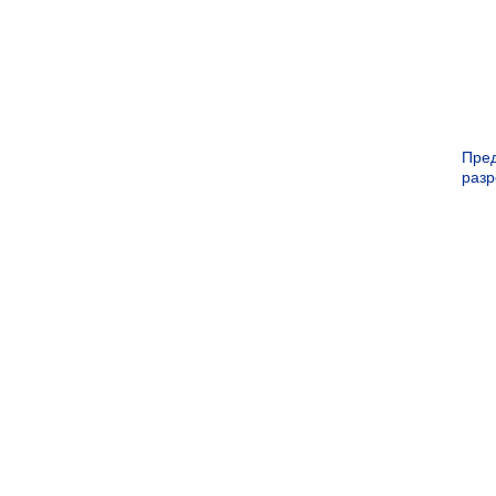
Пре
раз