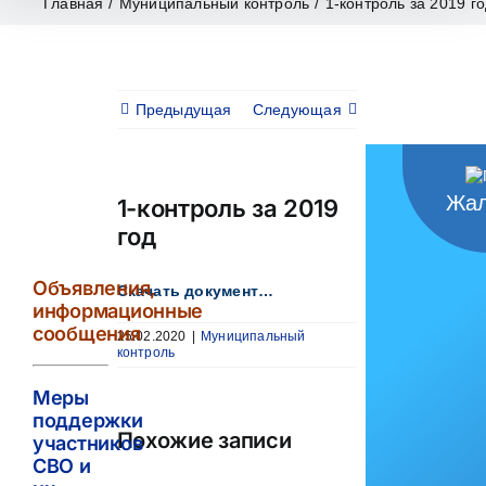
Главная
/
Муниципальный контроль
/
1-контроль за 2019 г
Предыдущая
Следующая
Жал
1-контроль за 2019
год
Объявления,
Скачать документ…
информационные
сообщения
25.02.2020
|
Муниципальный
контроль
Меры
поддержки
Похожие записи
участников
СВО и