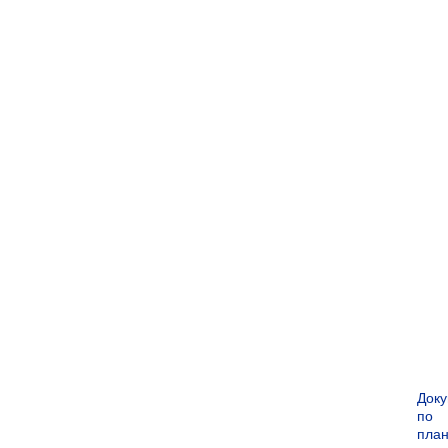
Док
по
пла