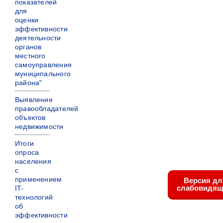
показателей
для
оценки
эффективности
деятельности
органов
местного
самоуправления
муниципального
района"
Выявление
правообладателей
объектов
недвижимости
Итоги
опроса
населения
с
применением
Версия дл
слабовидящ
IT-
технологий
об
эффективности