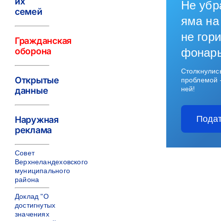
их
Не убр
семей
яма на
не гори
Гражданская
оборона
фонар
Столкнулис
Открытые
проблемой 
ней!
данные
Подат
Наружная
реклама
Совет
Верхнеландеховского
муниципального
района
Доклад "О
достигнутых
значениях