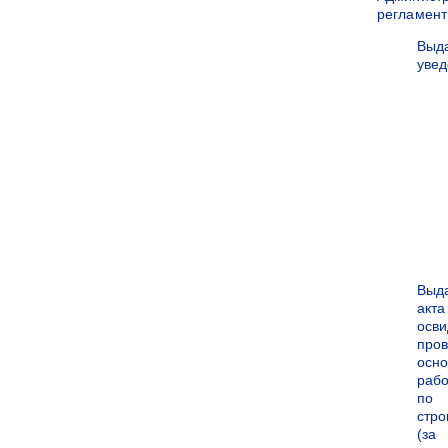
регламен
Выд
уве
Выд
акта
осви
про
осн
рабо
по
стро
(за