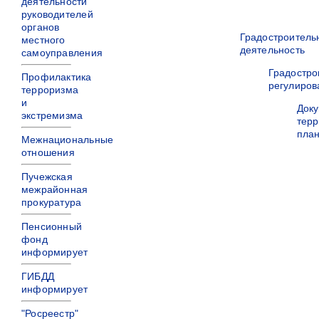
деятельности
руководителей
органов
Градостроитель
местного
деятельность
самоуправления
Градостро
Профилактика
регулиров
терроризма
и
Док
экстремизма
терр
пла
Межнациональные
отношения
Пучежская
межрайонная
прокуратура
Пенсионный
фонд
информирует
ГИБДД
информирует
"Росреестр"