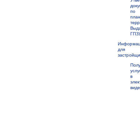
Утв
док
по
пла
терр
Выд
ГПЗ
Информа
для
застройщи
Пол
услу
в
эле
вид