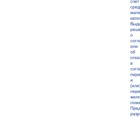
счет
сред
мате
капи
Выд
реш
о
согл
или
об
отка
в
согл
пер
и
(или
пере
жил
пом
Пре
раз