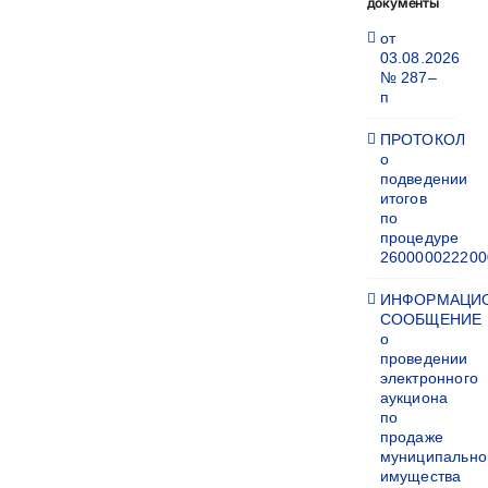
документы
от
03.08.2026
№ 287–
п
ПРОТОКОЛ
о
подведении
итогов
по
процедуре
260000022200
ИНФОРМАЦИ
СООБЩЕНИЕ
о
проведении
электронного
аукциона
по
продаже
муниципально
имущества