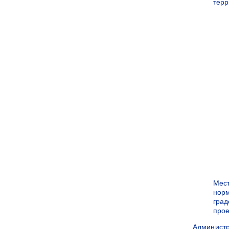
терр
Мес
нор
град
прое
Админист