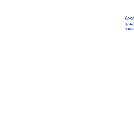
Док
град
зон