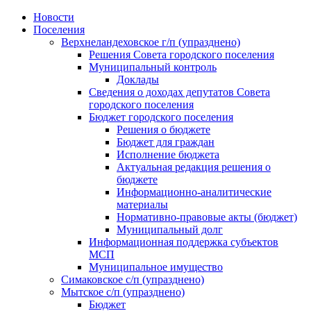
Skip
Новости
to
Поселения
content
Верхнеландеховское г/п (упразднено)
Решения Совета городского поселения
Муниципальный контроль
Доклады
Сведения о доходах депутатов Совета
городского поселения
Бюджет городского поселения
Решения о бюджете
Бюджет для граждан
Исполнение бюджета
Актуальная редакция решения о
бюджете
Информационно-аналитические
материалы
Нормативно-правовые акты (бюджет)
Муниципальный долг
Информационная поддержка субъектов
МСП
Муниципальное имущество
Симаковское с/п (упразднено)
Мытское с/п (упразднено)
Бюджет