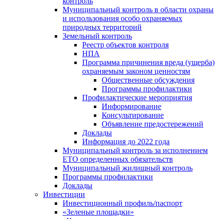
контроль
Муниципальный контроль в области охраны
и использования особо охраняемых
природных территорий
Земельный контроль
Реестр объектов контроля
НПА
Программа причинения вреда (ущерба)
охраняемым законом ценностям
Общественные обсуждения
Программы профилактики
Профилактические мероприятия
Информирование
Консультирование
Объявление предостережений
Доклады
Информация до 2022 года
Муниципальный контроль за исполнением
ЕТО определенных обязательств
Муниципальный жилищный контроль
Программы профилактики
Доклады
Инвестиции
Инвестиционный профиль/паспорт
«Зеленые площадки»