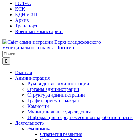
ГОиЧС
КСК
КДН и ЗП
Архив
Транспорт
Военный комиссариат
Результат
поиска:
Главная
Администрация
Руководство администрации
Органы администрации
Структура администрации
График приема граждан
Комиссии
Муниципальные учреждения
Информация о среднемесячной заработной плате
Деятельность
Экономика
Стратегия развития
Сельское хозяйство