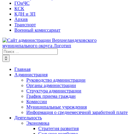
ГОиЧС
КСК
КДН и ЗП
Архив
Транспорт
Военный комиссариат
Результат
поиска:
Главная
Администрация
Руководство администрации
Органы администрации
Структура администрации
График приема граждан
Комиссии
Муниципальные учреждения
Информация о среднемесячной заработной плате
Деятельность
Экономика
Стратегия развития
Сельское хозяйство