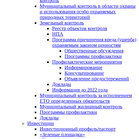
контроль
Муниципальный контроль в области охраны
и использования особо охраняемых
природных территорий
Земельный контроль
Реестр объектов контроля
НПА
Программа причинения вреда (ущерба)
охраняемым законом ценностям
Общественные обсуждения
Программы профилактики
Профилактические мероприятия
Информирование
Консультирование
Объявление предостережений
Доклады
Информация до 2022 года
Муниципальный контроль за исполнением
ЕТО определенных обязательств
Муниципальный жилищный контроль
Программы профилактики
Доклады
Инвестиции
Инвестиционный профиль/паспорт
«Зеленые площадки»