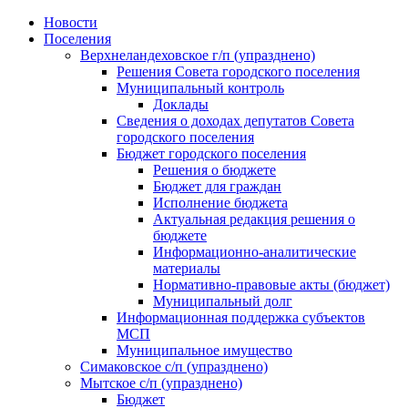
Skip
Новости
to
Поселения
content
Верхнеландеховское г/п (упразднено)
Решения Совета городского поселения
Муниципальный контроль
Доклады
Сведения о доходах депутатов Совета
городского поселения
Бюджет городского поселения
Решения о бюджете
Бюджет для граждан
Исполнение бюджета
Актуальная редакция решения о
бюджете
Информационно-аналитические
материалы
Нормативно-правовые акты (бюджет)
Муниципальный долг
Информационная поддержка субъектов
МСП
Муниципальное имущество
Симаковское с/п (упразднено)
Мытское с/п (упразднено)
Бюджет