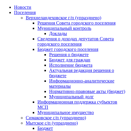
Skip
Новости
to
Поселения
content
Верхнеландеховское г/п (упразднено)
Решения Совета городского поселения
Муниципальный контроль
Доклады
Сведения о доходах депутатов Совета
городского поселения
Бюджет городского поселения
Решения о бюджете
Бюджет для граждан
Исполнение бюджета
Актуальная редакция решения о
бюджете
Информационно-аналитические
материалы
Нормативно-правовые акты (бюджет)
Муниципальный долг
Информационная поддержка субъектов
МСП
Муниципальное имущество
Симаковское с/п (упразднено)
Мытское с/п (упразднено)
Бюджет