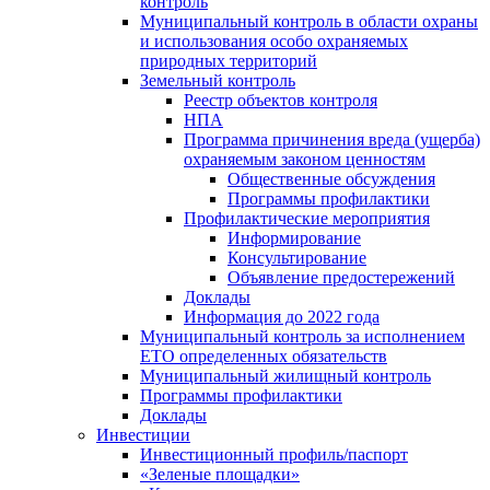
контроль
Муниципальный контроль в области охраны
и использования особо охраняемых
природных территорий
Земельный контроль
Реестр объектов контроля
НПА
Программа причинения вреда (ущерба)
охраняемым законом ценностям
Общественные обсуждения
Программы профилактики
Профилактические мероприятия
Информирование
Консультирование
Объявление предостережений
Доклады
Информация до 2022 года
Муниципальный контроль за исполнением
ЕТО определенных обязательств
Муниципальный жилищный контроль
Программы профилактики
Доклады
Инвестиции
Инвестиционный профиль/паспорт
«Зеленые площадки»