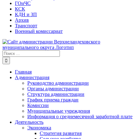
ГОиЧС
КСК
КДН и ЗП
Архив
Транспорт
Военный комиссариат
Результат
поиска:
Главная
Администрация
Руководство администрации
Органы администрации
Структура администрации
График приема граждан
Комиссии
Муниципальные учреждения
Информация о среднемесячной заработной плате
Деятельность
Экономика
Стратегия развития
Сельское хозяйство