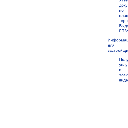
Утв
док
по
пла
терр
Выд
ГПЗ
Информа
для
застройщи
Пол
услу
в
эле
вид