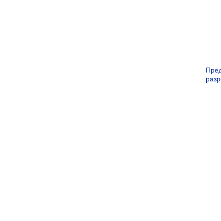
Пре
раз