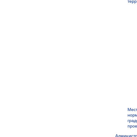
терр
Мес
нор
град
прое
Админист