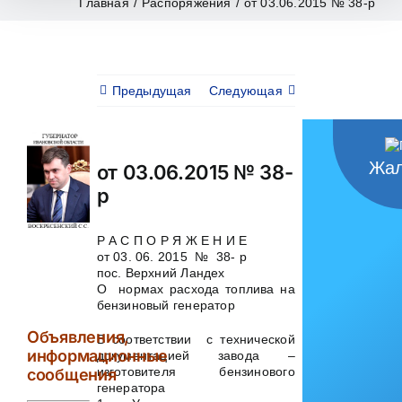
Главная
/
Распоряжения
/
от 03.06.2015 № 38-р
Предыдущая
Следующая
Жал
от 03.06.2015 № 38-
р
Р А С П О Р Я Ж Е Н И Е
от 03. 06. 2015 № 38- р
пос. Верхний Ландех
О нормах расхода топлива на
бензиновый генератор
Объявления,
В соответствии с технической
информационные
документацией завода –
изготовителя бензинового
сообщения
генератора