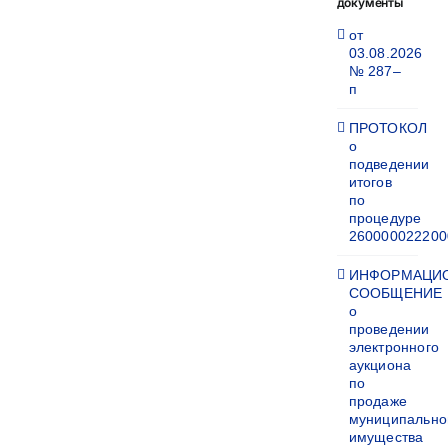
документы
от
03.08.2026
№ 287–
п
ПРОТОКОЛ
о
подведении
итогов
по
процедуре
260000022200
ИНФОРМАЦИ
СООБЩЕНИЕ
о
проведении
электронного
аукциона
по
продаже
муниципально
имущества