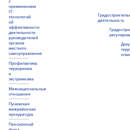
с
применением
IT-
Градостроитель
технологий
деятельность
об
эффективности
Градостро
деятельности
регулиров
руководителей
органов
Док
местного
терр
самоуправления
пла
Профилактика
терроризма
и
экстремизма
Межнациональные
отношения
Пучежская
межрайонная
прокуратура
Пенсионный
фонд