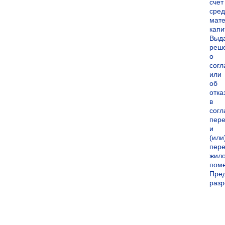
счет
сред
мате
капи
Выд
реш
о
согл
или
об
отка
в
согл
пер
и
(или
пере
жил
пом
Пре
раз