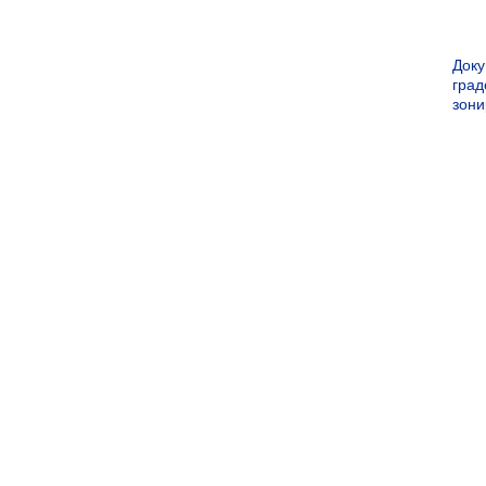
Док
град
зон