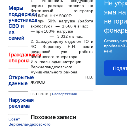
1. Установить следующие
Не убр
нормы расхода топлива на
Меры
яма на
бензиновый генератор
поддержки
HYUNDAI HHY 5000F:
участников
не гори
— при 50% нагрузке (работа
СВО и
вхолостую) — 1,666 л в час;
фонар
— при 100% нагрузке
их
— 3,332 л в час.
семей
Столкнулис
2. Заведующему отделом ГО и
проблемой 
ЧС Воронину Н.Н. вести
ней!
почасовой учет работы
Гражданская
бензинового генератора.
оборона
И.о. главы администрации
Верхнеландеховского
Подат
муниципального района
Открытые
Н.В.
ЖУКОВ
данные
08.11.2018
|
Распоряжения
Наружная
реклама
Похожие записи
Совет
Верхнеландеховского