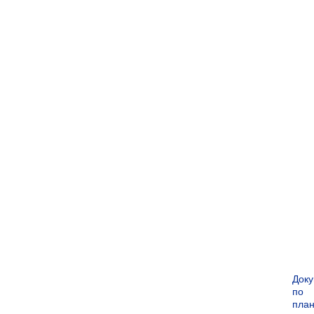
Док
по
пла