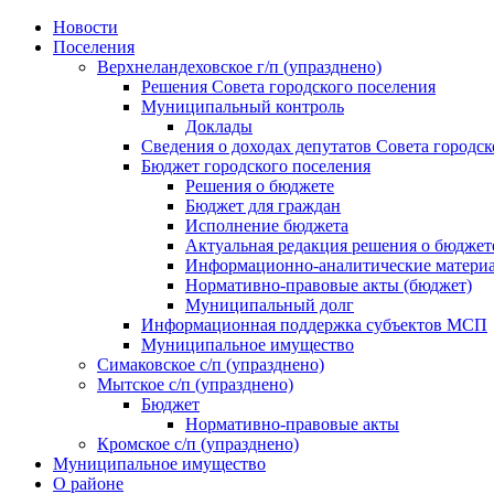
Skip
Новости
to
Поселения
content
Верхнеландеховское г/п (упразднено)
Решения Совета городского поселения
Муниципальный контроль
Доклады
Сведения о доходах депутатов Совета городск
Бюджет городского поселения
Решения о бюджете
Бюджет для граждан
Исполнение бюджета
Актуальная редакция решения о бюджет
Информационно-аналитические матери
Нормативно-правовые акты (бюджет)
Муниципальный долг
Информационная поддержка субъектов МСП
Муниципальное имущество
Симаковское с/п (упразднено)
Мытское с/п (упразднено)
Бюджет
Нормативно-правовые акты
Кромское с/п (упразднено)
Муниципальное имущество
О районе