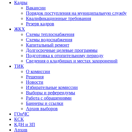
Кадры
Вакансии
Порядок поступления на муниципальную службу
Квалификационные требования
Резерв кадров
ЖКХ
Схемы теплоснабжения
Схемы водоснабжения
Капитальный ремонт
Долгосрочные целевые программы
Подготовка к отопительному периоду
Сведения о кладбищах и местах захоронений
ТИК
О комиссии
Решения
Новости
Избирательные комиссии
Выборы и референдумы
Работа с обращениями
Баннеры и ссылки
Архив выборов
ГОиЧС
КСК
КДН и ЗП
Архив