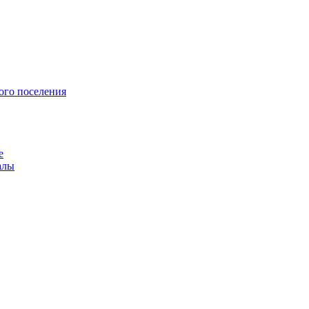
ого поселения
е
алы